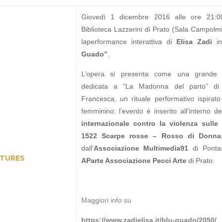
Giovedì 1 dicembre 2016 alle ore 21:0
Biblioteca Lazzerini di Prato (Sala Campolm
laperformance interattiva di
Elisa Zadi
int
Guado”
.
L’opera si presenta come una grande in
dedicata a “La Madonna del parto” di 
Francesca, un rituale performativo ispirato
femminino: l’evento è inserito all’interno d
internazionale contro la violenza sull
1522 Scarpe rosse – Rosso di Donna
dall’
Associazione Multimedia91
di Ponta
AParte Associazione Pecci Arte
di Prato.
Maggiori info su
https://www.zadielisa.it/blu-guado/2050/