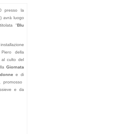
0 presso la
i) avrà luogo
itolata “
Blu
stallazione
Piero della
 al culto del
ella
Giornata
e donne
e di
, promosso
ssieve e da